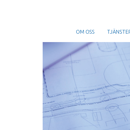
Left
OM OSS
TJÄNSTE
main
menu